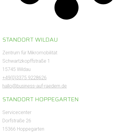
STANDORT WILDAU
Zentrum für Mikromobilität
Schwartzkopffstraße 1
15745 Wildau
+49(0)3375 9228626
hallo@business-auf-raedern.de
STANDORT HOPPEGARTEN
Servicecenter
Dorfstraße 26
15366 Hoppegarten