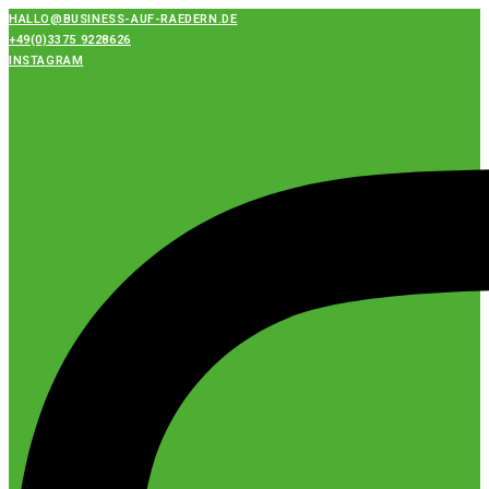
Zum
HALLO@BUSINESS-AUF-RAEDERN.DE
+49(0)3375 9228626
Inhalt
INSTAGRAM
springen