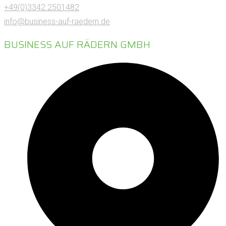
+49(0)3342 2501482
info@business-auf-raedern.de
BUSINESS AUF RÄDERN GMBH