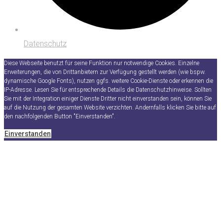
Datenschutz
Diese Webseite benutzt für seine Funktion nur notwendige Cookies. Einzelne
Erweiterungen, die von Drittanbietern zur Verfügung gestellt werden (wie bspw.
dynamische Google Fonts), nutzen ggfs. weitere Cookie-Dienste oder erkennen die
IP-Adresse. Lesen Sie für entsprechende Details die Datenschutzhinweise. Sollten
Sie mit der Integration einiger Dienste Dritter nicht einverstanden sein, können Sie
auf die Nutzung der gesamten Website verzichten. Andernfalls klicken Sie bitte auf
den nachfolgenden Button "Einverstanden".
Einverstanden